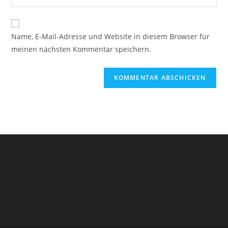
Mail-
deine
Kommentieren
Adresse
Website-
ein
zum
URL
Name, E-Mail-Adresse und Website in diesem Browser für
Kommentieren
ein
meinen nächsten Kommentar speichern.
ein
(optional)