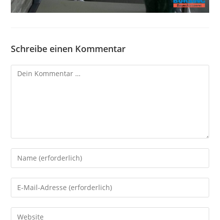
Schreibe einen Kommentar
Kommentar
Gib
deinen
Namen
Gib
oder
deine
Benutzernamen
E-
Gib
zum